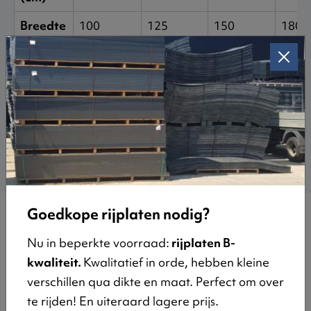
Breedte
100
125
150
180
(cm)
Dikte
1
1
1
1.5
(cm)
Gewicht
400
500
600
1250
(kg)
Goedkope rijplaten nodig?
Nu in beperkte voorraad:
rijplaten B-
Prijs stalen rijplaten (verhuur en
kwaliteit.
Kwalitatief in orde, hebben kleine
verkoop)
verschillen qua dikte en maat. Perfect om over
te rijden! En uiteraard lagere prijs.
De prijzen van onze stalen rijplaten kunnen