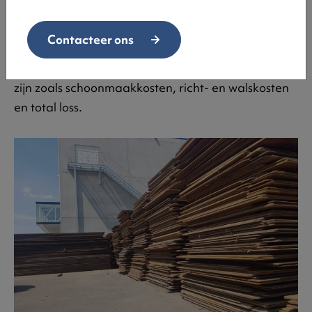
variëren!
Bekijk hier al onze platen met de huidige
prijzen
. Wil je grote hoeveelheden van stalen
Contacteer ons
rijplaten
kopen
?
Neem dan contact met ons op.
Bij
verhuur kunnen er nog enkele bijkomende kosten
zijn zoals schoonmaakkosten, richt- en walskosten
en total loss.