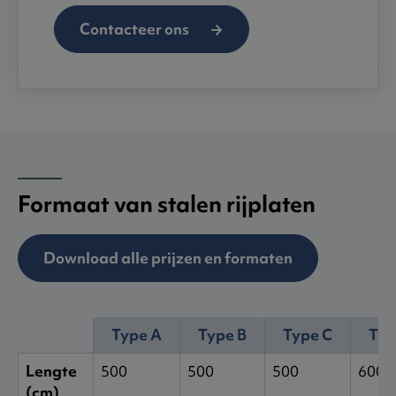
Contacteer ons
Formaat van stalen rijplaten
Download alle prijzen en formaten
Type A
Type B
Type C
Typ
Lengte
500
500
500
600
(cm)