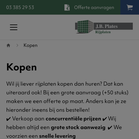
03 385 29 53
Offerte aanvragen
Terug naar startpagina
Kopen
Kopen
Wil jij liever rijplaten kopen dan huren? Dat kan
uiteraard ook! Bij een grote aanvraag (+50 stuks)
maken we een offerte op maat. Anders kan je ze
hieronder ineens bij ons bestellen!
✔️ Verkoop aan
concurrentiële prijzen
✔️
Wij
hebben altijd een
grote stock aanwezig
✔️ We
voorzien een
snelle levering