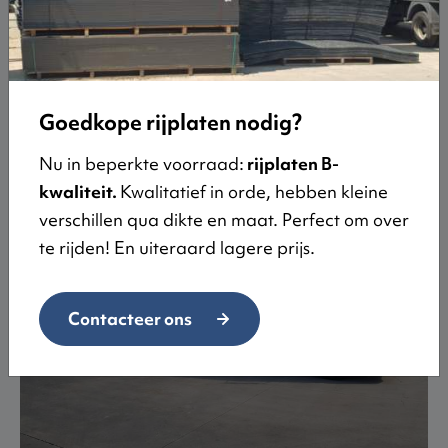
Je kan uiteraard ook zelf de rijplaten komen
afhalen. Wij kunnen je dieplader of plateauwagen
laden met onze vorkliften. Je bent iedere dag
welkom van 07:00-12:00 en 12:30-17:00. Wil je zelf
Goedkope rijplaten nodig?
afhalen, moet je wel eerst even reserveren.
Nu in beperkte voorraad:
rijplaten B-
kwaliteit.
Kwalitatief in orde, hebben kleine
verschillen qua dikte en maat. Perfect om over
te rijden! En uiteraard lagere prijs.
Contacteer ons