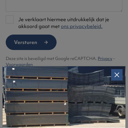
Je verklaart hiermee uitdrukkelijk dat je
akkoord gaat met
ons privacybeleid.
Versturen
Deze site is beveiligd met Google reCAPTCHA.
Privacy
-
Voorwaarden
Snel een rijplaat huren of kopen?
Bel:
03 385 29 53
Huren of kopen