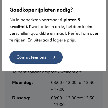
Goedkope rijplaten nodig?
Vestiging
Nu in beperkte voorraad:
rijplaten B-
kwaliteit.
Kwalitatief in orde, hebben kleine
Kelderveld 20
verschillen qua dikte en maat. Perfect om over
2500 Lier
te rijden! En uiteraard lagere prijs.
Tel:
03 385 29 53
Contacteer ons
Openingsuren
Je bent zonder afspraak welkom op:
Maandag:
08:00 - 12:00 tot 12:30
- 17:00
Dinsdag:
08:00 - 12:00 tot 12:30
- 17:00