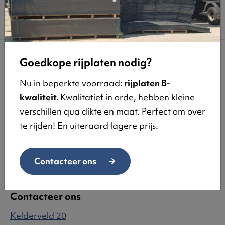
Goedkope rijplaten nodig?
Ons aanbod
Navigatie
Nu in beperkte voorraad:
rijplaten B-
Stalen rijplaat
Home
kwaliteit.
Kwalitatief in orde, hebben kleine
Kunststof rijplaat
Over ons
verschillen qua dikte en maat. Perfect om over
Draglineschot
Vacatures
te rijden! En uiteraard lagere prijs.
Tijdelijke overbrugging
Contact
Tijdelijke
Contacteer ons
voetgangerstunnel
Contacteer ons
Kelderveld 20