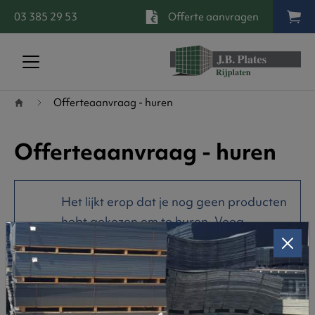
03 385 29 53
Offerte aanvragen
Terug naar startpagina
Offerteaanvraag - huren
Offerteaanvraag - huren
Het lijkt erop dat je nog geen producten
hebt gekozen om te huren.
Voeg
producten toe aan je offerte-
aanvraag
.
Producten toevoegen